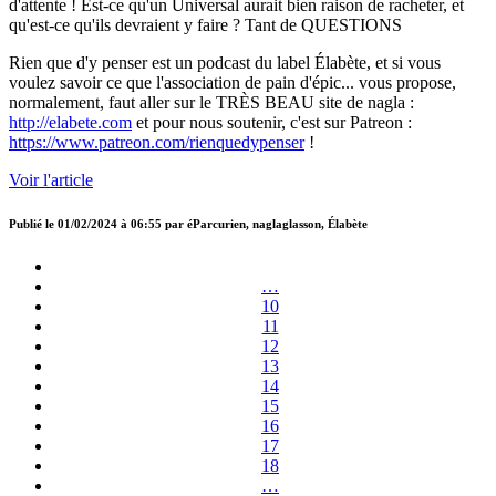
d'attente ! Est-ce qu'un Universal aurait bien raison de racheter, et
qu'est-ce qu'ils devraient y faire ? Tant de QUESTIONS
Rien que d'y penser est un podcast du label Élabète, et si vous
voulez savoir ce que l'association de pain d'épic... vous propose,
normalement, faut aller sur le TRÈS BEAU site de nagla :
http://elabete.com
et pour nous soutenir, c'est sur Patreon :
https://www.patreon.com/rienquedypenser
!
Voir l'article
Publié le
01/02/2024 à 06:55
par
éParcurien, naglaglasson, Élabète
…
10
11
12
13
14
15
16
17
18
…