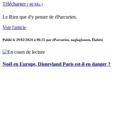
Télécharger
( 40 Mo )
Le Rien que d'y penser de éParcurien.
Voir l'article
Publié le
29/02/2024 à 06:55
par
éParcurien, naglaglasson, Élabète
Noël en Europe, Disneyland Paris est-il en danger ?