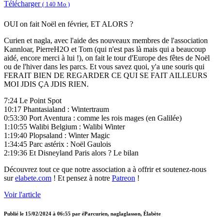
Télécharger
( 140 Mo )
OUI on fait Noël en février, ET ALORS ?
Curien et nagla, avec l'aide des nouveaux membres de l'association
Kannloar, PierreH2O et Tom (qui n'est pas là mais qui a beaucoup
aidé, encore merci à lui !), on fait le tour d'Europe des fêtes de Noël
ou de l'hiver dans les parcs. Et vous savez quoi, y'a une souris qui
FERAIT BIEN DE REGARDER CE QUI SE FAIT AILLEURS
MOI JDIS ÇA JDIS RIEN.
7:24 Le Point Spot
10:17 Phantasialand : Wintertraum
0:53:30 Port Aventura : comme les rois mages (en Galilée)
1:10:55 Walibi Belgium : Walibi Winter
1:19:40 Plopsaland : Winter Magic
1:34:45 Parc astérix : Noël Gaulois
2:19:36 Et Disneyland Paris alors ? Le bilan
Découvrez tout ce que notre association a à offrir et soutenez-nous
sur
elabete.com
! Et pensez à notre
Patreon
!
Voir l'article
Publié le
15/02/2024 à 06:55
par
éParcurien, naglaglasson, Élabète