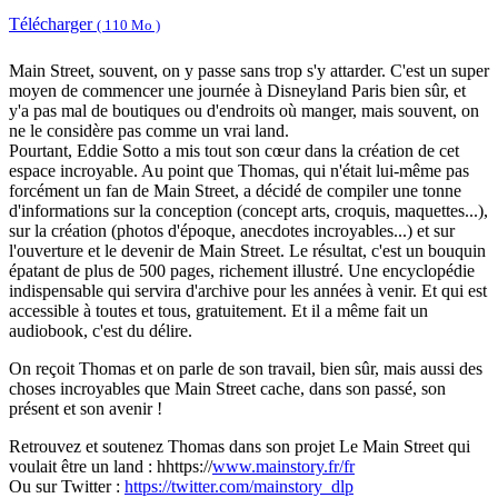
Télécharger
( 110 Mo )
Main Street, souvent, on y passe sans trop s'y attarder. C'est un super
moyen de commencer une journée à Disneyland Paris bien sûr, et
y'a pas mal de boutiques ou d'endroits où manger, mais souvent, on
ne le considère pas comme un vrai land.
Pourtant, Eddie Sotto a mis tout son cœur dans la création de cet
espace incroyable. Au point que Thomas, qui n'était lui-même pas
forcément un fan de Main Street, a décidé de compiler une tonne
d'informations sur la conception (concept arts, croquis, maquettes...),
sur la création (photos d'époque, anecdotes incroyables...) et sur
l'ouverture et le devenir de Main Street. Le résultat, c'est un bouquin
épatant de plus de 500 pages, richement illustré. Une encyclopédie
indispensable qui servira d'archive pour les années à venir. Et qui est
accessible à toutes et tous, gratuitement. Et il a même fait un
audiobook, c'est du délire.
On reçoit Thomas et on parle de son travail, bien sûr, mais aussi des
choses incroyables que Main Street cache, dans son passé, son
présent et son avenir !
Retrouvez et soutenez Thomas dans son projet Le Main Street qui
voulait être un land : hhttps://
www.mainstory.fr/fr
Ou sur Twitter :
https://twitter.com/mainstory_dlp