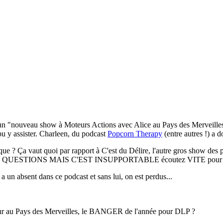
d'un "nouveau show à Moteurs Actions avec Alice au Pays des Merveilles 
 pu y assister. Charleen, du podcast
Popcorn Therapy
(entre autres !) a 
ue ? Ça vaut quoi par rapport à C'est du Délire, l'autre gros show des p
ENT DE QUESTIONS MAIS C'EST INSUPPORTABLE écoutez VITE pour 
a un absent dans ce podcast et sans lui, on est perdus...
etour au Pays des Merveilles, le BANGER de l'année pour DLP ?