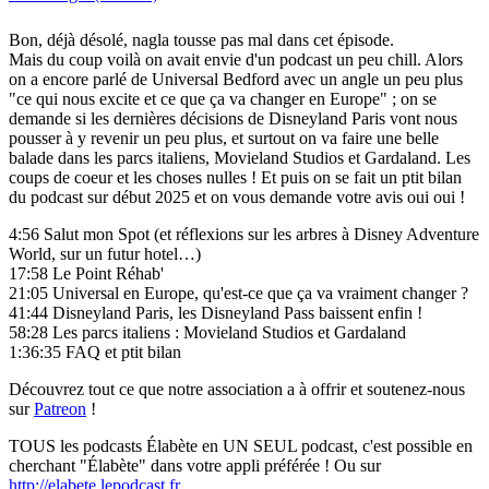
Bon, déjà désolé, nagla tousse pas mal dans cet épisode.
Mais du coup voilà on avait envie d'un podcast un peu chill. Alors
on a encore parlé de Universal Bedford avec un angle un peu plus
"ce qui nous excite et ce que ça va changer en Europe" ; on se
demande si les dernières décisions de Disneyland Paris vont nous
pousser à y revenir un peu plus, et surtout on va faire une belle
balade dans les parcs italiens, Movieland Studios et Gardaland. Les
coups de coeur et les choses nulles ! Et puis on se fait un ptit bilan
du podcast sur début 2025 et on vous demande votre avis oui oui !
4:56 Salut mon Spot (et réflexions sur les arbres à Disney Adventure
World, sur un futur hotel…)
17:58 Le Point Réhab'
21:05 Universal en Europe, qu'est-ce que ça va vraiment changer ?
41:44 Disneyland Paris, les Disneyland Pass baissent enfin !
58:28 Les parcs italiens : Movieland Studios et Gardaland
1:36:35 FAQ et ptit bilan
Découvrez tout ce que notre association a à offrir et soutenez-nous
sur
Patreon
!
TOUS les podcasts Élabète en UN SEUL podcast, c'est possible en
cherchant "Élabète" dans votre appli préférée ! Ou sur
http://elabete.lepodcast.fr