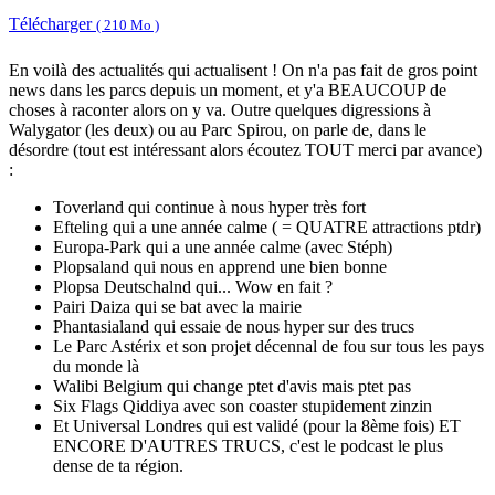
Télécharger
( 210 Mo )
En voilà des actualités qui actualisent ! On n'a pas fait de gros point
news dans les parcs depuis un moment, et y'a BEAUCOUP de
choses à raconter alors on y va. Outre quelques digressions à
Walygator (les deux) ou au Parc Spirou, on parle de, dans le
désordre (tout est intéressant alors écoutez TOUT merci par avance)
:
Toverland qui continue à nous hyper très fort
Efteling qui a une année calme ( = QUATRE attractions ptdr)
Europa-Park qui a une année calme (avec Stéph)
Plopsaland qui nous en apprend une bien bonne
Plopsa Deutschalnd qui... Wow en fait ?
Pairi Daiza qui se bat avec la mairie
Phantasialand qui essaie de nous hyper sur des trucs
Le Parc Astérix et son projet décennal de fou sur tous les pays
du monde là
Walibi Belgium qui change ptet d'avis mais ptet pas
Six Flags Qiddiya avec son coaster stupidement zinzin
Et Universal Londres qui est validé (pour la 8ème fois) ET
ENCORE D'AUTRES TRUCS, c'est le podcast le plus
dense de ta région.