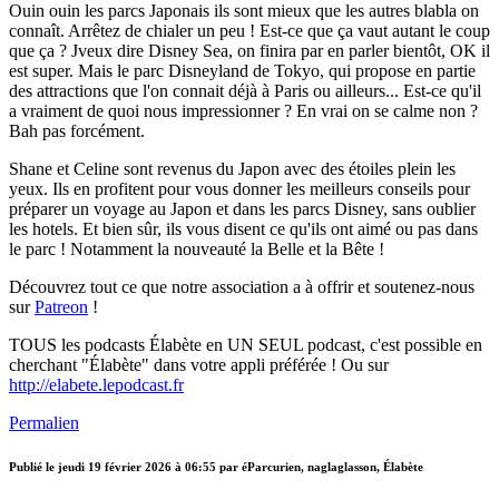
Ouin ouin les parcs Japonais ils sont mieux que les autres blabla on
connaît. Arrêtez de chialer un peu ! Est-ce que ça vaut autant le coup
que ça ? Jveux dire Disney Sea, on finira par en parler bientôt, OK il
est super. Mais le parc Disneyland de Tokyo, qui propose en partie
des attractions que l'on connait déjà à Paris ou ailleurs... Est-ce qu'il
a vraiment de quoi nous impressionner ? En vrai on se calme non ?
Bah pas forcément.
Shane et Celine sont revenus du Japon avec des étoiles plein les
yeux. Ils en profitent pour vous donner les meilleurs conseils pour
préparer un voyage au Japon et dans les parcs Disney, sans oublier
les hotels. Et bien sûr, ils vous disent ce qu'ils ont aimé ou pas dans
le parc ! Notamment la nouveauté la Belle et la Bête !
Découvrez tout ce que notre association a à offrir et soutenez-nous
sur
Patreon
!
TOUS les podcasts Élabète en UN SEUL podcast, c'est possible en
cherchant "Élabète" dans votre appli préférée ! Ou sur
http://elabete.lepodcast.fr
Permalien
Publié le
jeudi 19 février 2026 à 06:55
par éParcurien, naglaglasson, Élabète