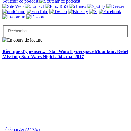
Soutenir ce podcast
Rien que d'y penser... - Star Wars Hyperspace Mountain: Rebel
Mission ; Star Wars Night - 04 - mai 2017
Télécharger
( 52 Mo )