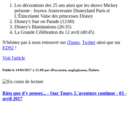
Les décorations des 25 ans ainsi que les shows Mickey
présente : Joyeux Anniversaire Disneyland Paris et
L'Étincelante Valse des princesses Disney
Disney's Star on Parade (12:00)
Disney's Illuminations (26:35)
La Grande Célébration du 12 avril (40:45)
N'hésitez pas à nous retrouver sur
iTunes
,
Twitter
ainsi que sur
ED92
!
Voir l'article
Publié le
14/04/2017 à 21:00
par
éParcurien, naglaglasson, Élabète
Rien que d'y penser... - Star Tours, L'aventure continue - 03 -
avril 2017