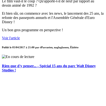
Le film vaut-il le coup ? Qu'apporte-t-il de neuf par rapport au
dessin animé de 1992 ?
Et bien sûr, on commence avec les news, le lancement des 25 ans, la
refonte des passeports annuels et l'Assemblée Générale d'Euro
Disney !
Un bon gros programme en perspective !
Voir l'article
Publié le
05/04/2017 à 21:00
par
éParcurien, naglaglasson, Élabète
Rien que d'y penser... - Spécial 15 ans du parc Walt Disney
Studios !