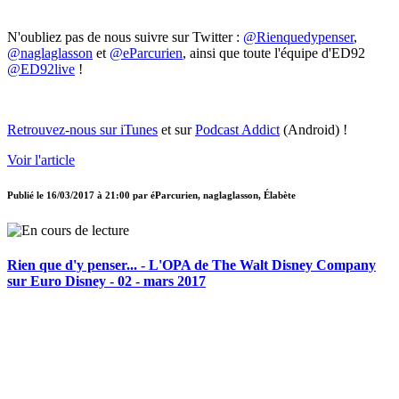
N'oubliez pas de nous suivre sur Twitter :
@Rienquedypenser
,
@naglaglasson
et
@eParcurien
, ainsi que toute l'équipe d'ED92
@ED92live
!
Retrouvez-nous sur iTunes
et sur
Podcast Addict
(Android) !
Voir l'article
Publié le
16/03/2017 à 21:00
par
éParcurien, naglaglasson, Élabète
Rien que d'y penser... - L'OPA de The Walt Disney Company
sur Euro Disney - 02 - mars 2017